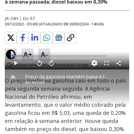
à semana passada; diesel baixou em 0,30%
JR 24H
|
Do R7
03/12/2022 - 01H00
(ATUALIZADO EM
30/03/2024 - 14H26
)
A+
A-
L
o
a
Adicione como fonte preferencial no Google
d
C
P
V
A
P
F
e
o
l
o
v
u
Opens in new window
d
m
a
l
a
l
:
Preço da gasolina mantém baixa e tem queda de 0,20% em relação à semana anterior
p
y
t
n
l
1
O preço médio da gasolina caiu em todo o país
a
a
ç
s
7
por
Notícias
r
r
a
c
.
t
1
r
l
r
0
pela segunda semana seguida. A Agência
i
0
1
e
6
l
s
0
e
%
h
Nacional do Petróleo afirmou, em
e
s
n
a
g
e
r
u
g
levantamento, que o valor médio cobrado pela
n
u
a
d
n
o
d
gasolina ficou em R$ 5,03, uma queda de 0,20%
s
o
s
em relação à semana anterior. Houve queda
y
também no preço do diesel, que baixou 0,30%.