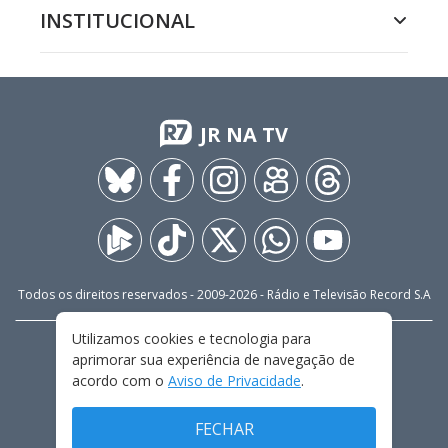
INSTITUCIONAL
JR NA TV
Todos os direitos reservados - 2009-
2026
- Rádio e Televisão Record S.A
Utilizamos cookies e tecnologia para
CARREIRA
FALE CONOSCO
PRIVACIDADE
aprimorar sua experiência de navegação de
TERMOS E CONDIÇÕES DE USO
acordo com o
Aviso de Privacidade
.
FECHAR