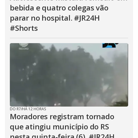
bebida e quatro colegas vão
parar no hospital. #JR24H
#Shorts
DO R7
/
HÁ 12 HORAS
Moradores registram tornado
que atingiu município do RS
nesta quinta-feira (6). #JR24H