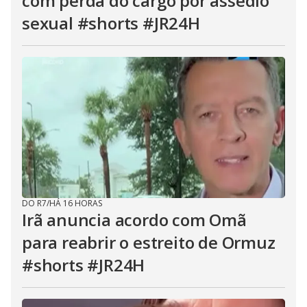
com perda do cargo por assédio
sexual #shorts #JR24H
DO R7
/
HÁ 16 HORAS
Irã anuncia acordo com Omã
para reabrir o estreito de Ormuz
#shorts #JR24H