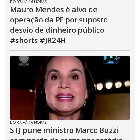
DO R7
/
HÁ 16 HORAS
Mauro Mendes é alvo de
operação da PF por suposto
desvio de dinheiro público
#shorts #JR24H
DO R7
/
HÁ 16 HORAS
STJ pune ministro Marco Buzzi