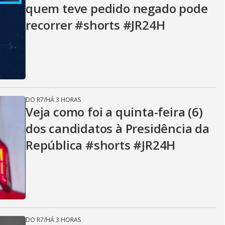
quem teve pedido negado pode
recorrer #shorts #JR24H
DO R7
/
HÁ 3 HORAS
Veja como foi a quinta-feira (6)
dos candidatos à Presidência da
República #shorts #JR24H
DO R7
/
HÁ 3 HORAS