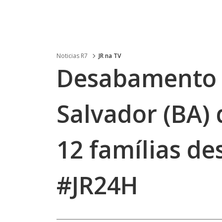
Noticias R7
JR na TV
Desabamento 
Salvador (BA) 
12 famílias d
#JR24H