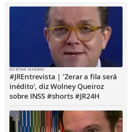
DO R7
/
HÁ 18 HORAS
#JREntrevista | 'Zerar a fila será
inédito', diz Wolney Queiroz
sobre INSS #shorts #JR24H