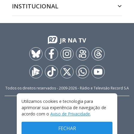
INSTITUCIONAL
JR NA TV
Todos os direitos reservados - 2009-
2026
- Rádio e Televisão Record S.A
Utilizamos cookies e tecnologia para
CARREIRA
FALE CONOSCO
PRIVACIDADE
aprimorar sua experiência de navegação de
TERMOS E CONDIÇÕES DE USO
acordo com o
Aviso de Privacidade
.
FECHAR