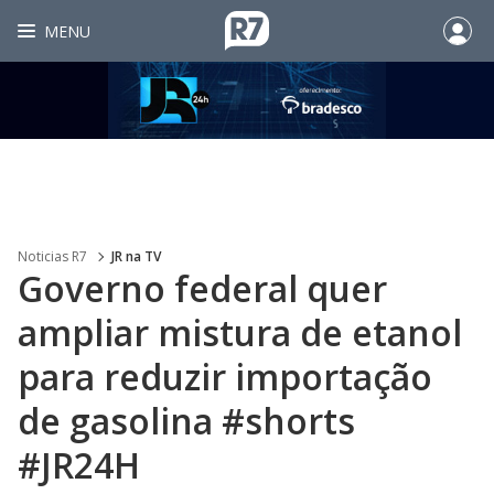
MENU
Noticias R7
JR na TV
Governo federal quer
ampliar mistura de etanol
para reduzir importação
de gasolina #shorts
#JR24H