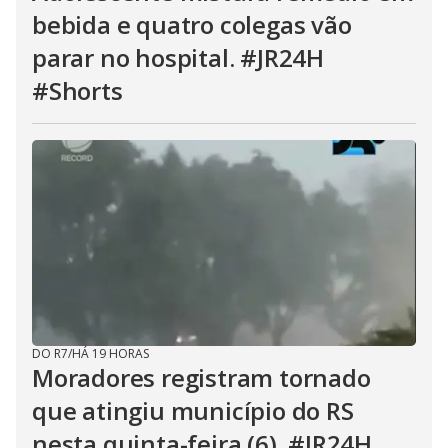
bebida e quatro colegas vão
parar no hospital. #JR24H
#Shorts
DO R7
/
HÁ 19 HORAS
Moradores registram tornado
que atingiu município do RS
nesta quinta-feira (6). #JR24H