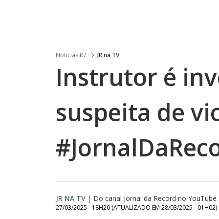
Noticias R7
JR na TV
Instrutor é in
suspeita de vi
#JornalDaRec
JR NA TV
|
Do canal Jornal da Record no YouTube
27/03/2025 - 18H20
(ATUALIZADO EM
28/03/2025 - 01H02
)