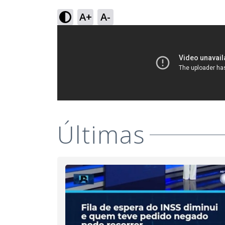
A+
A-
Últimas