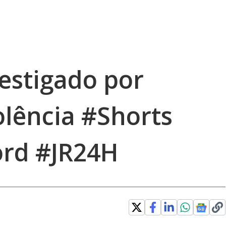
vestigado por
olência #Shorts
ord #JR24H