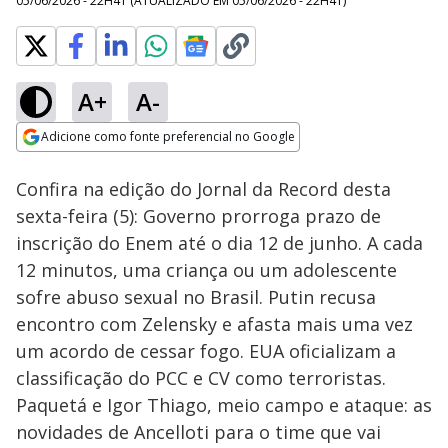
05/06/2026 - 22H41
(ATUALIZADO EM
05/06/2026 - 22H41
)
A+
A-
Loaded
:
1.84%
Adicione como fonte preferencial no Google
Ativar
Som
Opens in new window
Confira na edição do Jornal da Record desta
sexta-feira (5): Governo prorroga prazo de
inscrição do Enem até o dia 12 de junho. A cada
12 minutos, uma criança ou um adolescente
sofre abuso sexual no Brasil. Putin recusa
encontro com Zelensky e afasta mais uma vez
um acordo de cessar fogo. EUA oficializam a
classificação do PCC e CV como terroristas.
Paquetá e Igor Thiago, meio campo e ataque: as
novidades de Ancelloti para o time que vai