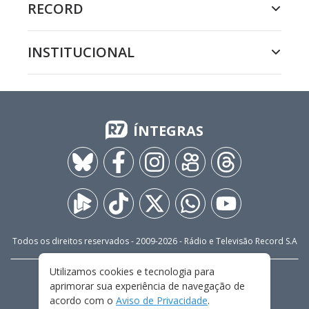
RECORD
INSTITUCIONAL
ÍNTEGRAS
Todos os direitos reservados - 2009-
2026
- Rádio e Televisão Record S.A
Utilizamos cookies e tecnologia para
CARREIRA
FALE CONOSCO
PRIVACIDADE
aprimorar sua experiência de navegação de
TERMOS E CONDIÇÕES DE USO
acordo com o
Aviso de Privacidade
.