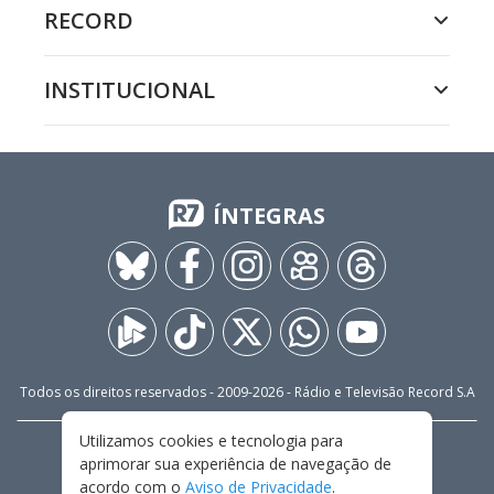
RECORD
INSTITUCIONAL
ÍNTEGRAS
Todos os direitos reservados - 2009-
2026
- Rádio e Televisão Record S.A
Utilizamos cookies e tecnologia para
CARREIRA
FALE CONOSCO
PRIVACIDADE
aprimorar sua experiência de navegação de
TERMOS E CONDIÇÕES DE USO
acordo com o
Aviso de Privacidade
.