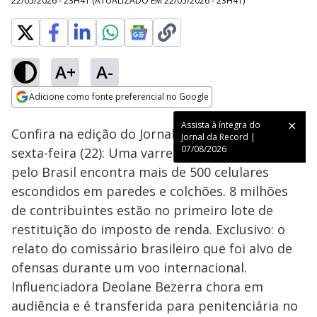
22/05/2026 - 23H41
(ATUALIZADO EM
22/05/2026 - 23H41
)
A+
A-
Loaded
:
3.30%
Adicione como fonte preferencial no Google
Ativar
Som
Opens in new window
Assista à íntegra do
Confira na edição do Jornal da Record desta
Jornal da Record |
07/08/2026
sexta-feira (22): Uma varredura em presídios
pelo Brasil encontra mais de 500 celulares
escondidos em paredes e colchões. 8 milhões
de contribuintes estão no primeiro lote de
restituição do imposto de renda. Exclusivo: o
relato do comissário brasileiro que foi alvo de
ofensas durante um voo internacional.
Influenciadora Deolane Bezerra chora em
audiência e é transferida para penitenciária no