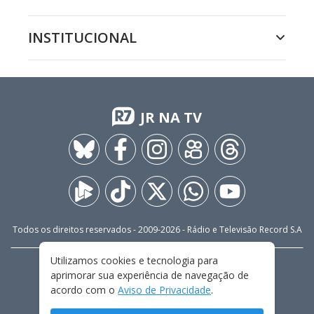
INSTITUCIONAL
JR NA TV
Todos os direitos reservados - 2009-
2026
- Rádio e Televisão Record S.A
Utilizamos cookies e tecnologia para
CARREIRA
FALE CONOSCO
PRIVACIDADE
aprimorar sua experiência de navegação de
TERMOS E CONDIÇÕES DE USO
acordo com o
Aviso de Privacidade
.