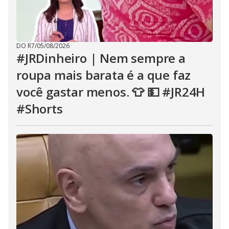
DO R7
/
05/08/2026
#JRDinheiro | Nem sempre a
roupa mais barata é a que faz
você gastar menos. 👕 💵 #JR24H
#Shorts