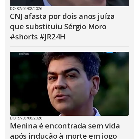
DO R7
/
05/08/2026
CNJ afasta por dois anos juíza
que substituiu Sérgio Moro
#shorts #JR24H
DO R7
/
05/08/2026
Menina é encontrada sem vida
após ​indução à morte em jogo