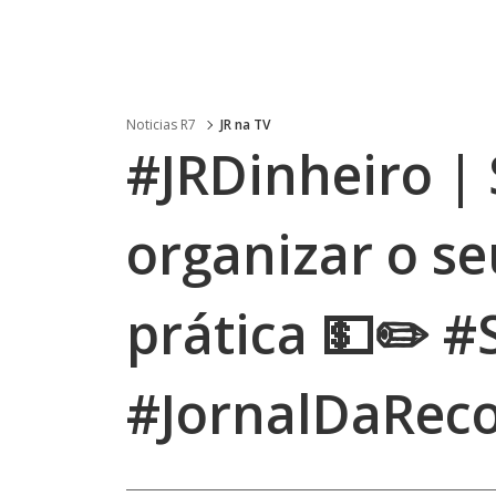
Noticias R7
JR na TV
#JRDinheiro |
organizar o se
prática 💵✏️ #
#JornalDaRec