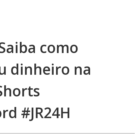
 Saiba como
u dinheiro na
Shorts
ord #JR24H