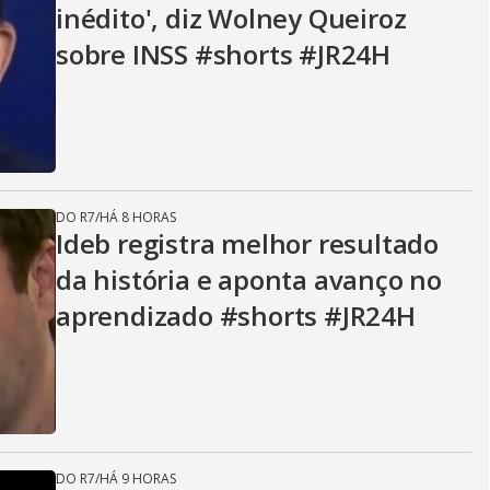
inédito', diz Wolney Queiroz
sobre INSS #shorts #JR24H
DO R7
/
HÁ 8 HORAS
Ideb registra melhor resultado
da história e aponta avanço no
aprendizado #shorts #JR24H
DO R7
/
HÁ 9 HORAS