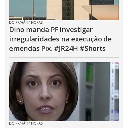
DO R7
/
HÁ 14 HORAS
Dino manda PF investigar
irregularidades na execução de
emendas Pix. #JR24H #Shorts
DO R7
/
HÁ 14 HORAS