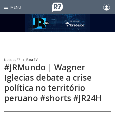
MENU
Noticias R7
JR na TV
#JRMundo | Wagner
Iglecias debate a crise
política no território
peruano #shorts #JR24H