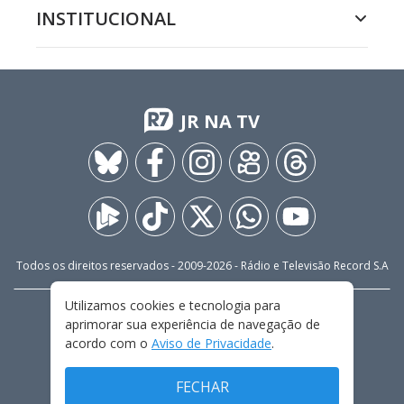
INSTITUCIONAL
JR NA TV
Todos os direitos reservados - 2009-
2026
- Rádio e Televisão Record S.A
Utilizamos cookies e tecnologia para
CARREIRA
FALE CONOSCO
PRIVACIDADE
aprimorar sua experiência de navegação de
TERMOS E CONDIÇÕES DE USO
acordo com o
Aviso de Privacidade
.
FECHAR