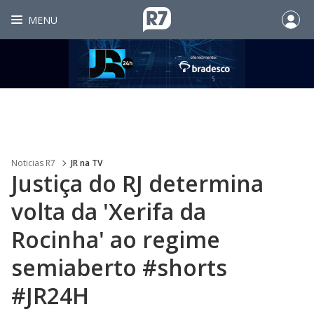
MENU
Noticias R7
JR na TV
Justiça do RJ determina
volta da 'Xerifa da
Rocinha' ao regime
semiaberto #shorts
#JR24H