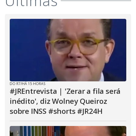
Últimas
DO R7
/
HÁ 15 HORAS
#JREntrevista | 'Zerar a fila será
inédito', diz Wolney Queiroz
sobre INSS #shorts #JR24H