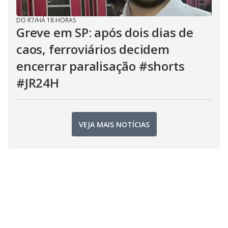
DO R7
/
HÁ 18 HORAS
Greve em SP: após dois dias de
caos, ferroviários decidem
encerrar paralisação #shorts
#JR24H
VEJA MAIS NOTÍCIAS