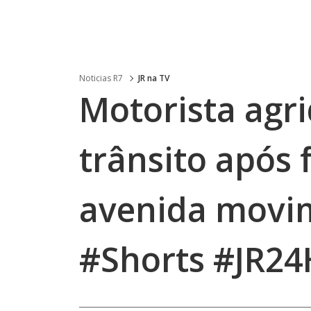
Noticias R7
JR na TV
Motorista agr
trânsito após 
avenida movi
#Shorts #JR24