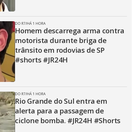
DO R7
/
HÁ 1 HORA
Homem descarrega arma contra
motorista durante briga de
trânsito em rodovias de SP
#shorts #JR24H
DO R7
/
HÁ 1 HORA
Rio Grande do Sul entra em
alerta para a passagem de
ciclone bomba. #JR24H #Shorts