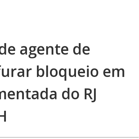
ide agente de
furar bloqueio em
mentada do RJ
H