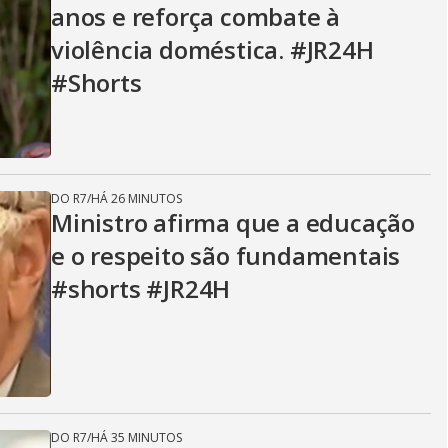
anos e reforça combate à
violência doméstica. #JR24H
#Shorts
DO R7
/
HÁ 26 MINUTOS
Ministro afirma que a educação
e o respeito são fundamentais
#shorts #JR24H
DO R7
/
HÁ 35 MINUTOS