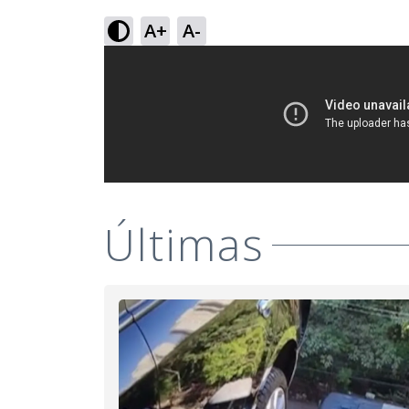
A+
A-
Últimas