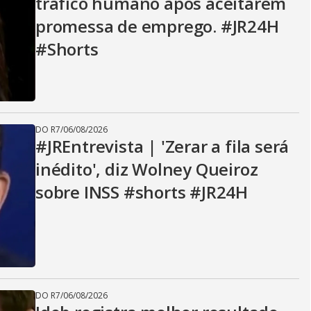
tráfico humano após aceitarem
promessa de emprego. #JR24H
#Shorts
DO R7
/
06/08/2026
#JREntrevista | 'Zerar a fila será
inédito', diz Wolney Queiroz
sobre INSS #shorts #JR24H
DO R7
/
06/08/2026