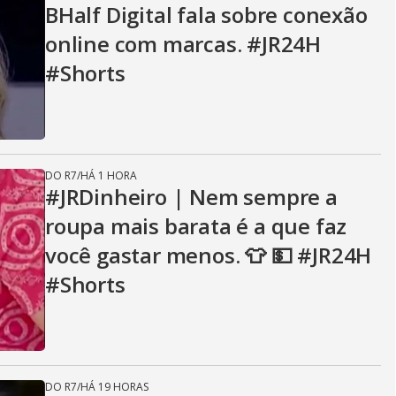
BHalf Digital fala sobre conexão
online com marcas. #JR24H
#Shorts
DO R7
/
HÁ 1 HORA
#JRDinheiro | Nem sempre a
roupa mais barata é a que faz
você gastar menos. 👕 💵 #JR24H
#Shorts
DO R7
/
HÁ 19 HORAS