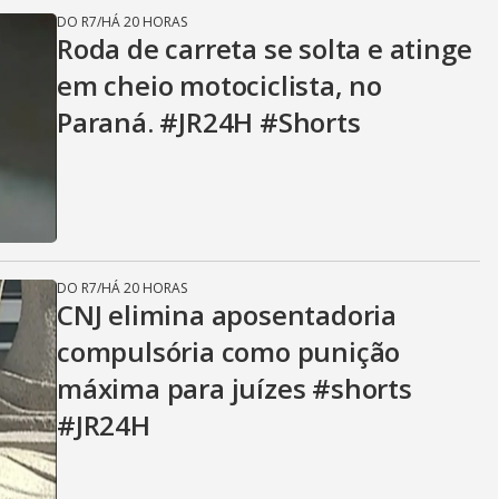
DO R7
/
HÁ 20 HORAS
Roda de carreta se solta e atinge
em cheio motociclista, no
Paraná. #JR24H #Shorts
DO R7
/
HÁ 20 HORAS
CNJ elimina aposentadoria
compulsória como punição
máxima para juízes #shorts
#JR24H