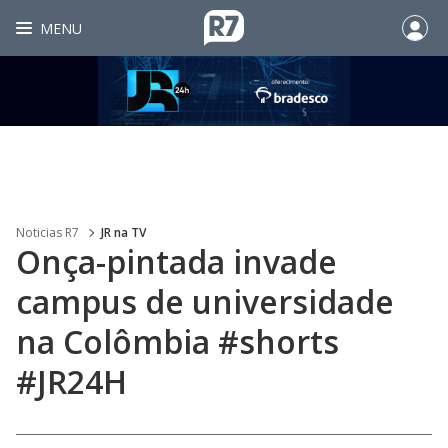
MENU
Noticias R7
JR na TV
Onça-pintada invade
campus de universidade
na Colômbia #shorts
#JR24H