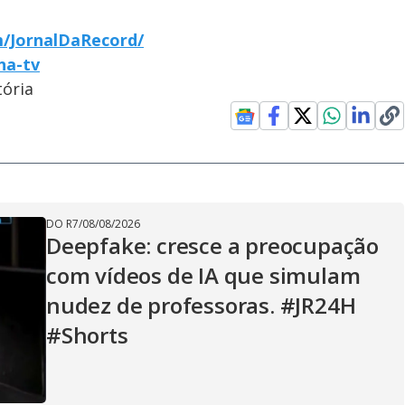
/JornalDaRecord/
-na-tv
ória
DO R7
/
08/08/2026
Deepfake: cresce a preocupação
com vídeos de IA que simulam
nudez de professoras. #JR24H
#Shorts