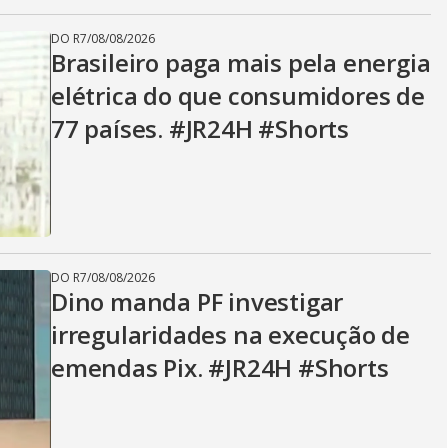
DO R7
/
08/08/2026
Brasileiro paga mais pela energia
elétrica do que consumidores de
77 países. #JR24H #Shorts
DO R7
/
08/08/2026
Dino manda PF investigar
irregularidades na execução de
emendas Pix. #JR24H #Shorts