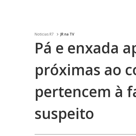
Noticias R7
JR na TV
Pá e enxada a
próximas ao co
pertencem à fa
suspeito