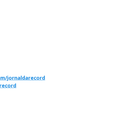
om/jornaldarecord
arecord