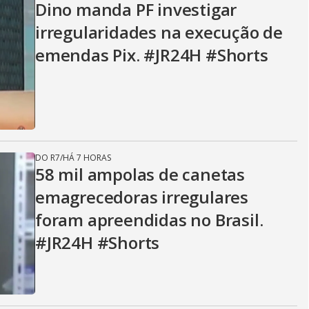
Dino manda PF investigar
irregularidades na execução de
emendas Pix. #JR24H #Shorts
DO R7
/
HÁ 7 HORAS
58 mil ampolas de canetas
emagrecedoras irregulares
foram apreendidas no Brasil.
#JR24H #Shorts