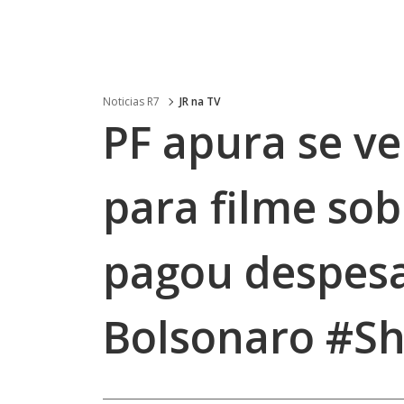
Noticias R7
JR na TV
PF apura se v
para filme so
pagou despes
Bolsonaro #Sh