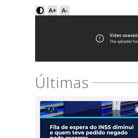
A+
A-
Últimas