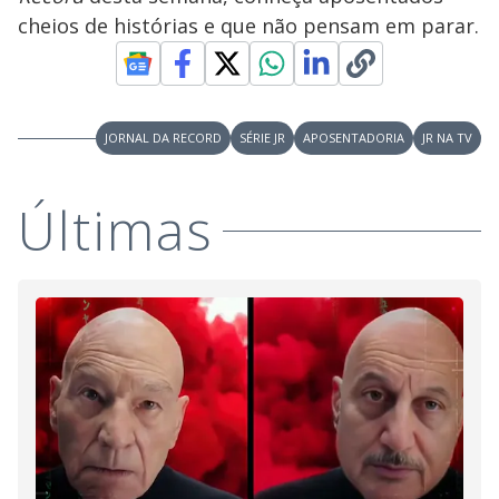
y
cheios de histórias e que não pensam em parar.
M
V
u
d
o
i
JORNAL DA RECORD
SÉRIE JR
APOSENTADORIA
JR NA TV
d
Últimas
e
o