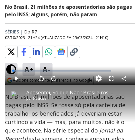
No Brasil, 21 milhões de aposentadorias são pagas
pelo INSS; alguns, porém, não param
SÉRIES
|
Do R7
02/10/2023 - 21H24
(ATUALIZADO EM
29/03/2024 - 21H10
)
A+
A-
L
o
a
Adicione como fonte preferencial no Google
d
C
P
V
A
P
F
e
o
l
o
v
u
Opens in new window
d
m
a
l
a
l
:
Aposentei, Só que Não : Brasileiros não conseguem parar de trabalhar mesmo após se aposentarem
p
y
t
n
l
2
No Brasil, 21 milhões de aposentadorias são
a
a
ç
s
.
por
Notícias
r
r
a
c
5
t
1
r
l
r
3
pagas pelo INSS. Se fosse só pela carteira de
i
0
1
e
%
l
s
0
e
h
trabalho, os beneficiados já deveriam estar
e
s
n
a
g
e
r
u
g
curtindo a vida — mas, para muitos, não é o
n
u
a
d
n
o
d
que acontece. Na série especial do
Jornal da
s
o
s
Record
desta semana, conheça aposentados