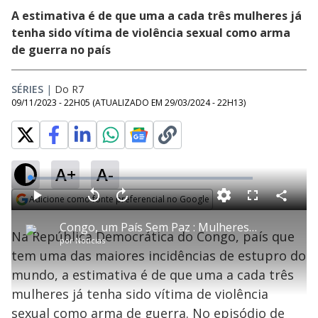
A estimativa é de que uma a cada três mulheres já
tenha sido vítima de violência sexual como arma
de guerra no país
SÉRIES
|
Do R7
09/11/2023 - 22H05
(ATUALIZADO EM
29/03/2024 - 22H13
)
A+
A-
L
o
a
Adicione como fonte preferencial no Google
d
C
P
V
A
P
F
e
o
l
o
v
u
Opens in new window
d
m
a
l
a
l
:
Congo, um País Sem Paz : Mulheres relatam abusos sexuais sofridos como forma de humilhação em guerras
p
y
t
n
l
2
Na República Democrática do Congo, país que
a
a
ç
s
.
por
Notícias
r
r
a
c
2
t
1
r
l
r
8
tem uma das maiores incidências de estupro do
i
0
1
e
%
l
s
0
e
h
mundo, a estimativa é de que uma a cada três
e
s
n
a
g
e
r
u
g
mulheres já tenha sido vítima de violência
n
u
a
d
n
o
d
sexual como arma de guerra. No episódio de
s
o