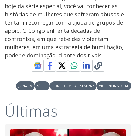
s
hoje da série especial, você vai conhecer as
y
histórias de mulheres que sofreram abusos e
tentam recomeçar com a ajuda de grupos de
M
V
u
d
apoio. O Congo enfrenta décadas de
o
confrontos, em que rebeldes violentam
i
mulheres, em uma estratégia de humilhação,
poder e dominação, diante dos rivais.
d
e
JR NA TV
SÉRIES
CONGO UM PAÍS SEM PAZ
VIOLÊNCIA SEXUAL
o
Últimas