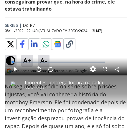
conseguiram provar que, na hora do crime, ele
estava trabalhando
SÉRIES
|
Do R7
08/11/2022 - 22H40
(ATUALIZADO EM
30/03/2024 - 13H47
)
A+
A-
L
o
a
Adicione como fonte preferencial no Google
d
C
P
V
A
P
F
e
o
l
o
v
u
Opens in new window
d
m
a
l
a
l
:
Inocentes : entregador fica na cadeia por quase um ano sem ter cometido crime nenhum
p
y
t
n
l
2
No segundo episódio da série sobre prisões
a
a
ç
s
.
por
Notícias
r
r
a
c
6
t
1
r
l
r
5
injustas, você vai conhecer a história do
i
0
1
e
%
l
s
0
e
h
motoboy Emerson. Ele foi condenado depois de
e
s
n
a
g
e
r
u
g
um reconhecimento por fotografia e a
n
u
a
d
n
o
d
investigação desprezou provas de inocência do
s
o
s
rapaz. Depois de quase um ano, ele só foi solto