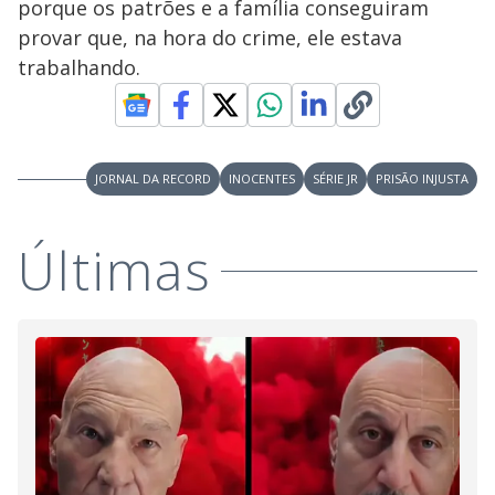
y
porque os patrões e a família conseguiram
provar que, na hora do crime, ele estava
M
V
u
d
trabalhando.
o
i
JORNAL DA RECORD
INOCENTES
SÉRIE JR
PRISÃO INJUSTA
d
Últimas
e
o