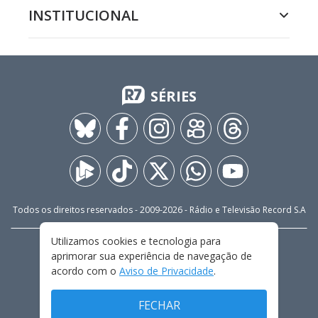
INSTITUCIONAL
SÉRIES
Todos os direitos reservados - 2009-
2026
- Rádio e Televisão Record S.A
Utilizamos cookies e tecnologia para
CARREIRA
FALE CONOSCO
PRIVACIDADE
aprimorar sua experiência de navegação de
TERMOS E CONDIÇÕES DE USO
acordo com o
Aviso de Privacidade
.
FECHAR