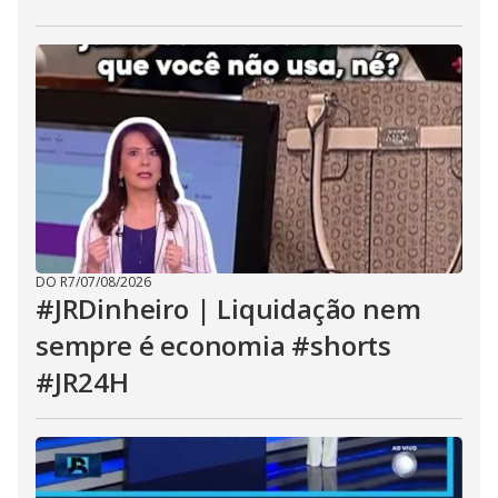
DO R7
/
07/08/2026
#JRDinheiro | Liquidação nem
sempre é economia #shorts
#JR24H