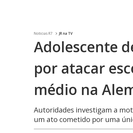
Noticias R7
JR na TV
Adolescente d
por atacar esc
médio na Ale
Autoridades investigam a mot
um ato cometido por uma úni