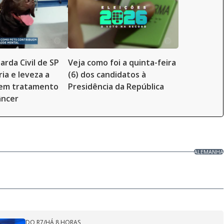
arda Civil de SP
Veja como foi a quinta-feira
ia e leveza a
(6) dos candidatos à
 em tratamento
Presidência da República
âncer
ALEMANHA
DO R7
/
HÁ 8 HORAS