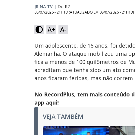
JR NA TV
|
Do R7
08/07/2026 - 21H13
(ATUALIZADO EM
08/07/2026 - 21H13
)
A+
A-
Ativar
Som
Um adolescente, de 16 anos, foi detid
Alemanha. O ataque mobilizou uma op
fica a menos de 100 quilômetros de M
acreditam que tenha sido um ato com
anos ficaram feridas, mas não correm 
No RecordPlus, tem mais conteúdo da
app
aqui!
VEJA TAMBÉM