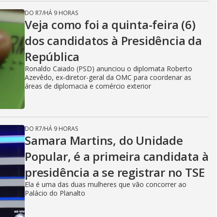
DO R7
/
HÁ 9 HORAS
Veja como foi a quinta-feira (6)
dos candidatos à Presidência da
República
Ronaldo Caiado (PSD) anunciou o diplomata Roberto
Azevêdo, ex-diretor-geral da OMC para coordenar as
áreas de diplomacia e comércio exterior
DO R7
/
HÁ 9 HORAS
Samara Martins, do Unidade
Popular, é a primeira candidata à
presidência a se registrar no TSE
Ela é uma das duas mulheres que vão concorrer ao
Palácio do Planalto