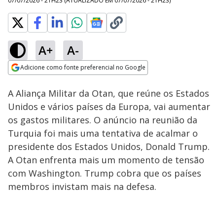
07/07/2026 - 21H23
(ATUALIZADO EM
07/07/2026 - 21H23
)
A+
A-
Loaded
:
63.34%
Adicione como fonte preferencial no Google
Subtitles
Ativar
Som
Opens in new window
A Aliança Militar da Otan, que reúne os Estados
Unidos e vários países da Europa, vai aumentar
os gastos militares. O anúncio na reunião da
Turquia foi mais uma tentativa de acalmar o
presidente dos Estados Unidos, Donald Trump.
A Otan enfrenta mais um momento de tensão
com Washington. Trump cobra que os países
membros invistam mais na defesa.