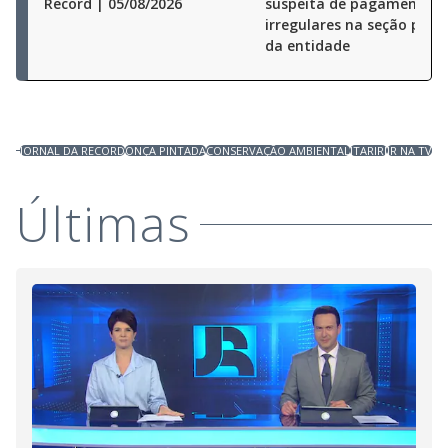
Record | 05/08/2026
suspeita de pagamentos
irregulares na seção pauli
da entidade
JORNAL DA RECORD
ONÇA PINTADA
CONSERVAÇÃO AMBIENTAL
ITARIRI
JR NA TV
Últimas