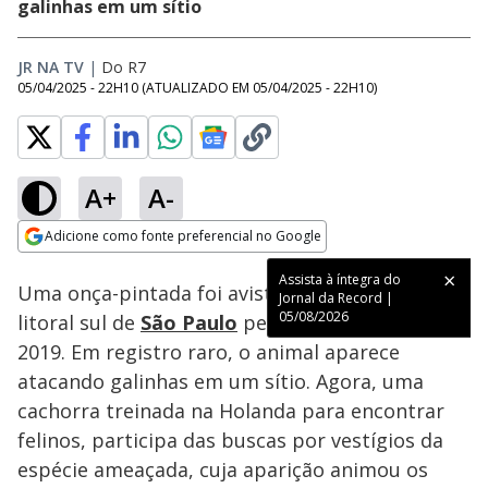
galinhas em um sítio
JR NA TV
|
Do R7
05/04/2025 - 22H10
(ATUALIZADO EM
05/04/2025 - 22H10
)
A+
A-
Loaded
:
59.59%
Adicione como fonte preferencial no Google
Subtitles
Ativar
Som
Opens in new window
Assista à íntegra do
Uma onça-pintada foi avistada em Itariri, no
Jornal da Record |
05/08/2026
litoral sul de
São Paulo
pela primeira vez desde
2019. Em registro raro, o animal aparece
atacando galinhas em um sítio. Agora, uma
cachorra treinada na Holanda para encontrar
felinos, participa das buscas por vestígios da
espécie ameaçada, cuja aparição animou os