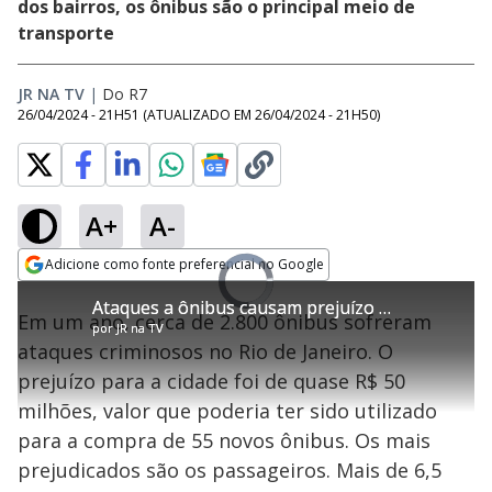
dos bairros, os ônibus são o principal meio de
transporte
JR NA TV
|
Do R7
26/04/2024 - 21H51
(ATUALIZADO EM
26/04/2024 - 21H50
)
A+
A-
Loaded
:
0%
Adicione como fonte preferencial no Google
Ativar
Video
Som
Opens in new window
Player
Ataques a ônibus causam prejuízo de R$ 50 milhões para a cidade do Rio em um ano
Ataques a ônibus causam prejuízo de R$ 50 milhões para a cidade do Rio em um ano
is
Em um ano, cerca de 2.800 ônibus sofreram
loading.
por
por
JR na TV
JR na TV
ataques criminosos no Rio de Janeiro. O
prejuízo para a cidade foi de quase R$ 50
milhões, valor que poderia ter sido utilizado
para a compra de 55 novos ônibus. Os mais
prejudicados são os passageiros. Mais de 6,5