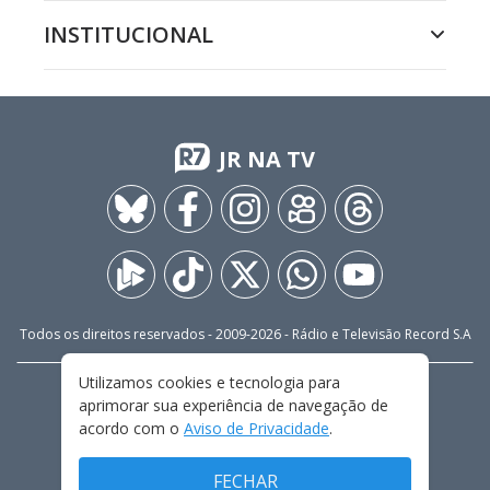
INSTITUCIONAL
JR NA TV
Todos os direitos reservados - 2009-
2026
- Rádio e Televisão Record S.A
Utilizamos cookies e tecnologia para
CARREIRA
FALE CONOSCO
PRIVACIDADE
aprimorar sua experiência de navegação de
TERMOS E CONDIÇÕES DE USO
acordo com o
Aviso de Privacidade
.
FECHAR