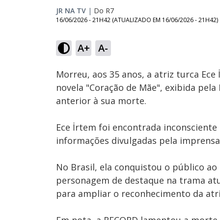
JR NA TV
|
Do R7
16/06/2026 - 21H42
(ATUALIZADO EM
16/06/2026 - 21H42
)
A+
A-
Ativar
Som
Morreu, aos 35 anos, a atriz turca Ece
novela "Coração de Mãe", exibida pela
anterior à sua morte.
Ece İrtem foi encontrada inconsciente
informações divulgadas pela imprensa 
No Brasil, ela conquistou o público a
personagem de destaque na trama atu
para ampliar o reconhecimento da atri