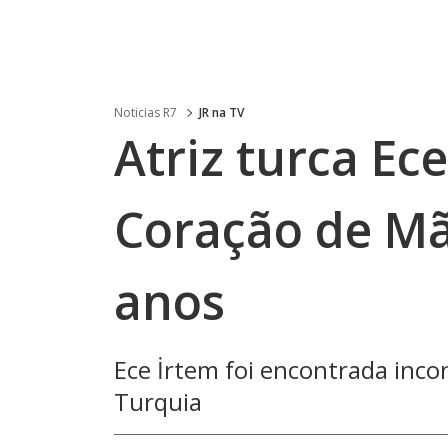
Noticias R7
JR na TV
Atriz turca Ec
Coração de Mã
anos
Ece İrtem foi encontrada inco
Turquia