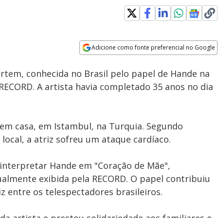
Loaded
:
100.00%
Adicione como fonte preferencial no Google
Subtitles
Velocidade
Opens in new window
 İrtem, conhecida no Brasil pelo papel de Hande na
 RECORD. A artista havia completado 35 anos no dia
 em casa, em Istambul, na Turquia. Segundo
local, a atriz sofreu um ataque cardíaco.
o interpretar Hande em "Coração de Mãe",
almente exibida pela RECORD. O papel contribuiu
z entre os telespectadores brasileiros.