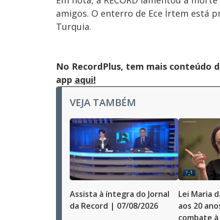
Em nota, a RECORD lamentou a morte da
amigos. O enterro de Ece İrtem está pr
Turquia.
No RecordPlus, tem mais conteúdo da
app
aqui!
VEJA TAMBÉM
Assista à íntegra do Jornal
Lei Maria 
da Record | 07/08/2026
aos 20 ano
combate à 