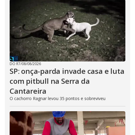
DO R7
/
08/08/2026
SP: onça-parda invade casa e luta
com pitbull na Serra da
Cantareira
O cachorro Ragnar levou 35 pontos e sobreviveu