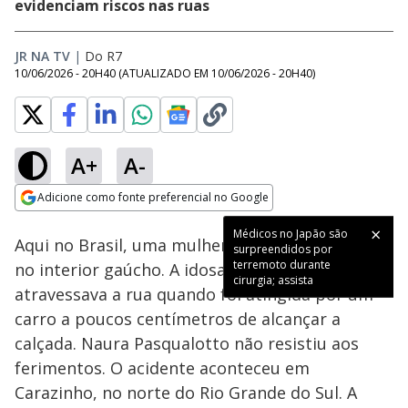
evidenciam riscos nas ruas
JR NA TV
|
Do R7
10/06/2026 - 20H40
(ATUALIZADO EM
10/06/2026 - 20H40
)
A+
A-
Loaded
:
100.00%
Adicione como fonte preferencial no Google
Subtitles
Ativar
Som
Opens in new window
Médicos no Japão são
Aqui no Brasil, uma mulher morreu atropelada
surpreendidos por
terremoto durante
no interior gaúcho. A idosa, de 90 anos,
cirurgia; assista
atravessava a rua quando foi atingida por um
carro a poucos centímetros de alcançar a
calçada. Naura Pasqualotto não resistiu aos
ferimentos. O acidente aconteceu em
Carazinho, no norte do Rio Grande do Sul. A