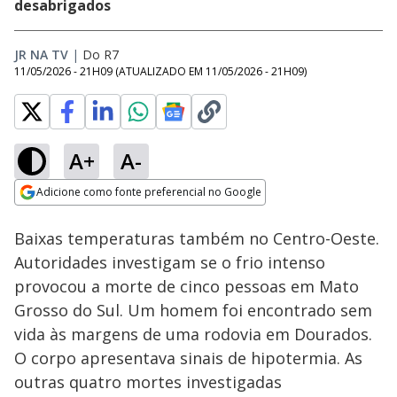
desabrigados
JR NA TV
|
Do R7
11/05/2026 - 21H09
(ATUALIZADO EM
11/05/2026 - 21H09
)
A+
A-
Loaded
:
78.01%
Adicione como fonte preferencial no Google
Subtitles
Ativar
Som
Opens in new window
Baixas temperaturas também no Centro-Oeste.
Autoridades investigam se o frio intenso
provocou a morte de cinco pessoas em Mato
Grosso do Sul. Um homem foi encontrado sem
vida às margens de uma rodovia em Dourados.
O corpo apresentava sinais de hipotermia. As
outras quatro mortes investigadas