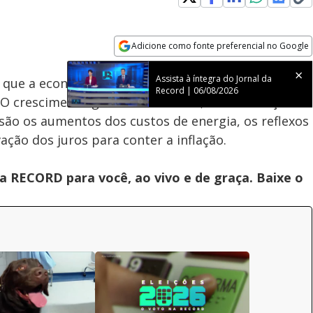
Loaded
:
100.00%
Adicione como fonte preferencial no Google
Subtitles
Velocidade
Opens in new window
Assista à íntegra do Jornal da
 que a economia terá o pior desempenho desde a
Record | 06/08/2026
O crescimento global vai ser de 2,5% e a inflação
 são os aumentos dos custos de energia, os reflexos
ação dos juros para conter a inflação.
 RECORD para você, ao vivo e de graça. Baixe o