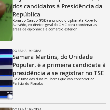
dos candidatos à Presidência da
República
Ronaldo Caiado (PSD) anunciou o diplomata Roberto
Azevêdo, ex-diretor-geral da OMC para coordenar as
áreas de diplomacia e comércio exterior
DO R7
/
HÁ 19 HORAS
Samara Martins, do Unidade
Popular, é a primeira candidata à
presidência a se registrar no TSE
Ela é uma das duas mulheres que vão concorrer ao
Palácio do Planalto
DO R7
/
HÁ 19 HORAS