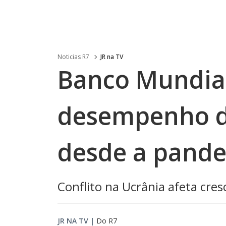
Noticias R7
JR na TV
Banco Mundial
desempenho d
desde a pand
Conflito na Ucrânia afeta cre
JR NA TV
|
Do R7