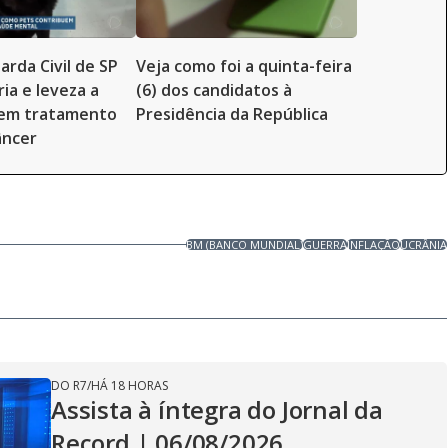
arda Civil de SP
Veja como foi a quinta-feira
ia e leveza a
(6) dos candidatos à
 em tratamento
Presidência da República
âncer
BM (BANCO MUNDIAL)
GUERRA
INFLAÇÃO
UCRÂNIA
DO R7
/
HÁ 18 HORAS
Assista à íntegra do Jornal da
Record | 06/08/2026