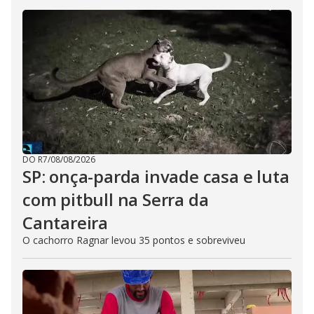
DO R7
/
08/08/2026
SP: onça-parda invade casa e luta
com pitbull na Serra da
Cantareira
O cachorro Ragnar levou 35 pontos e sobreviveu