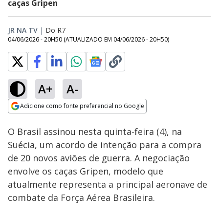
caças Gripen
JR NA TV
|
Do R7
04/06/2026 - 20H50
(ATUALIZADO EM
04/06/2026 - 20H50
)
A+
A-
Loaded
:
100.00%
Adicione como fonte preferencial no Google
Subtitles
Ativar
Som
Opens in new window
O Brasil assinou nesta quinta-feira (4), na
Suécia, um acordo de intenção para a compra
de 20 novos aviões de guerra. A negociação
envolve os caças Gripen, modelo que
atualmente representa a principal aeronave de
combate da Força Aérea Brasileira.