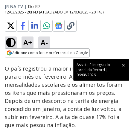
JR NA TV
|
Do R7
12/03/2025 - 20H43
(ATUALIZADO EM
12/03/2025 - 20H43
)
A+
A-
Loaded
:
72.11%
Adicione como fonte preferencial no Google
Subtitles
Ativar
Som
Opens in new window
Assista à íntegra do
O país registrou a maior inflação em 22 anos
Jornal da Record |
06/08/2026
para o mês de fevereiro. A conta de luz, as
mensalidades escolares e os alimentos foram
os itens que mais pressionaram os preços.
Depois de um desconto na tarifa de energia
concedido em janeiro, a conta de luz voltou a
subir em fevereiro. A alta de quase 17% foi a
que mais pesou na inflação.