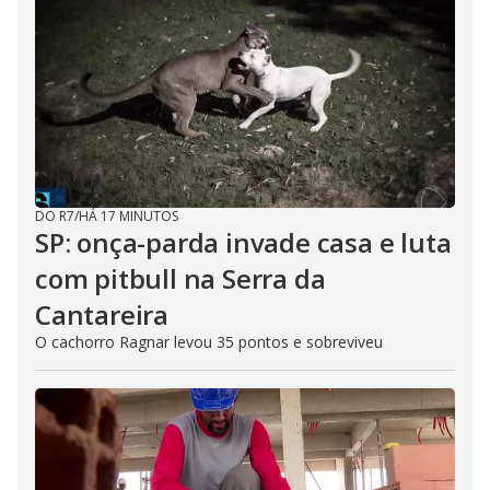
DO R7
/
HÁ 17 MINUTOS
SP: onça-parda invade casa e luta
com pitbull na Serra da
Cantareira
O cachorro Ragnar levou 35 pontos e sobreviveu