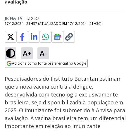
avaliação
JR NA TV
|
Do R7
17/12/2024 - 21H37
(ATUALIZADO EM
17/12/2024 - 21H36
)
A+
A-
Loaded
:
38.91%
Adicione como fonte preferencial no Google
Subtitles
Ativar
Som
Opens in new window
Pesquisadores do Instituto Butantan estimam
que a nova vacina contra a dengue,
desenvolvida com tecnologia exclusivamente
brasileira, seja disponibilizada à população em
2025. O imunizante foi submetido à Anvisa para
avaliação. A vacina brasileira tem um diferencial
importante em relação ao imunizante