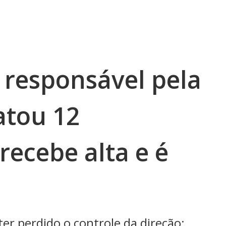
responsável pela
atou 12
recebe alta e é
er perdido o controle da direção;