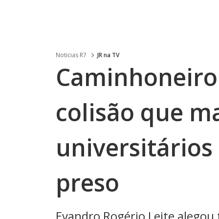
Noticias R7
JR na TV
Caminhoneiro 
colisão que m
universitários 
preso
Evandro Rogério Leite alegou t