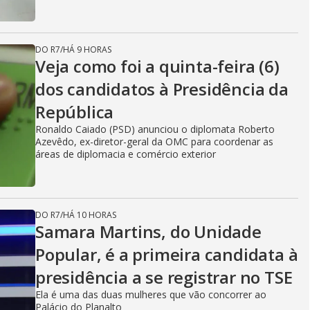
DO R7
/
HÁ 9 HORAS
Veja como foi a quinta-feira (6)
dos candidatos à Presidência da
República
Ronaldo Caiado (PSD) anunciou o diplomata Roberto
Azevêdo, ex-diretor-geral da OMC para coordenar as
áreas de diplomacia e comércio exterior
DO R7
/
HÁ 10 HORAS
Samara Martins, do Unidade
Popular, é a primeira candidata à
presidência a se registrar no TSE
Ela é uma das duas mulheres que vão concorrer ao
Palácio do Planalto