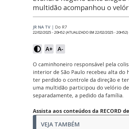
multidão acompanhou o velór
JR NA TV
|
Do R7
22/02/2025 - 20H52
(ATUALIZADO EM
22/02/2025 - 20H52
)
Loaded
:
40.39%
A+
A-
Ativar
Som
O caminhoneiro responsável pela colis
interior de São Paulo recebeu alta do 
ter perdido o controle da direção e te
uma multidão participou do velório de
separadamente, a pedido da família.
Assista aos conteúdos da RECORD de 
VEJA TAMBÉM