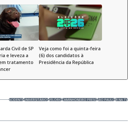
arda Civil de SP
Veja como foi a quinta-feira
ia e leveza a
(6) dos candidatos à
 em tratamento
Presidência da República
âncer
ACIDENTE
UNIVERSITÁRIOS
VELÓRIO
CAMINHONEIRO PRESO
SÃO PAULO
JR NA TV