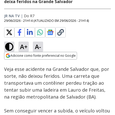
deixa feridos na Grande Salvador
JR NA TV
|
Do R7
29/06/2026 - 21H14
(ATUALIZADO EM
29/06/2026 - 21H14
)
A+
A-
Loaded
:
100.00%
Adicione como fonte preferencial no Google
Subtitles
Ativar
Som
Opens in new window
Veja esse acidente na Grande Salvador que, por
sorte, não deixou feridos. Uma carreta que
transportava um contêiner perdeu tração ao
tentar subir uma ladeira em Lauro de Freitas,
na região metropolitana de Salvador (BA).
Sem conseguir vencer a subida, o veículo voltou