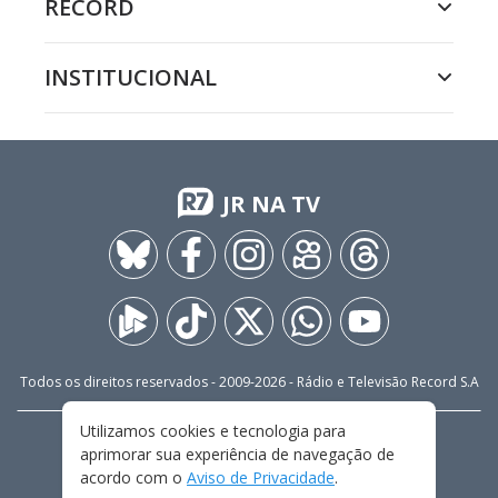
RECORD
INSTITUCIONAL
JR NA TV
Todos os direitos reservados - 2009-
2026
- Rádio e Televisão Record S.A
Utilizamos cookies e tecnologia para
CARREIRA
FALE CONOSCO
PRIVACIDADE
aprimorar sua experiência de navegação de
TERMOS E CONDIÇÕES DE USO
acordo com o
Aviso de Privacidade
.