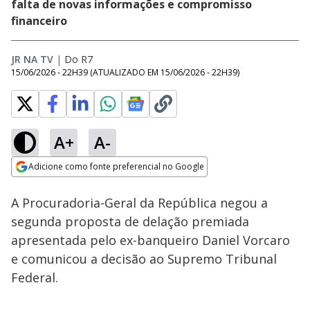
falta de novas informações e compromisso
financeiro
JR NA TV
|
Do R7
15/06/2026 - 22H39
(ATUALIZADO EM
15/06/2026 - 22H39
)
A+
A-
Loaded
:
100.00%
Adicione como fonte preferencial no Google
Subtitles
Ativar
Som
Opens in new window
A Procuradoria-Geral da República negou a
segunda proposta de delação premiada
apresentada pelo ex-banqueiro Daniel Vorcaro
e comunicou a decisão ao Supremo Tribunal
Federal.