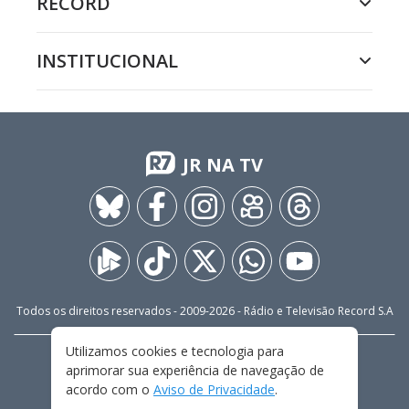
RECORD
INSTITUCIONAL
JR NA TV
Todos os direitos reservados - 2009-
2026
- Rádio e Televisão Record S.A
Utilizamos cookies e tecnologia para
CARREIRA
FALE CONOSCO
PRIVACIDADE
aprimorar sua experiência de navegação de
TERMOS E CONDIÇÕES DE USO
acordo com o
Aviso de Privacidade
.