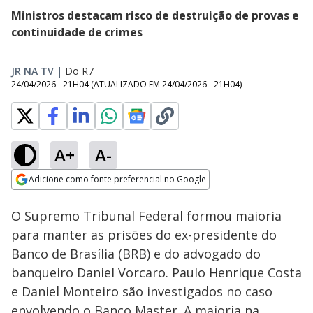
Ministros destacam risco de destruição de provas e
continuidade de crimes
JR NA TV
|
Do R7
24/04/2026 - 21H04
(ATUALIZADO EM
24/04/2026 - 21H04
)
A+
A-
Loaded
:
57.91%
Adicione como fonte preferencial no Google
Subtitles
Ativar
Som
Opens in new window
Assista à íntegra do
O Supremo Tribunal Federal formou maioria
Jornal da Record |
07/08/2026
para manter as prisões do ex-presidente do
Banco de Brasília (BRB) e do advogado do
banqueiro Daniel Vorcaro. Paulo Henrique Costa
e Daniel Monteiro são investigados no caso
envolvendo o Banco Master. A maioria na