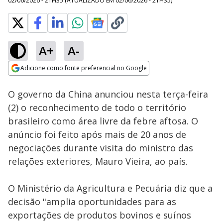
02/06/2026 - 21H35
(ATUALIZADO EM
02/06/2026 - 21H35
)
A+
A-
Loaded
:
92.64%
Adicione como fonte preferencial no Google
Ativar
Som
Opens in new window
O governo da China anunciou nesta terça-feira
(2) o reconhecimento de todo o território
brasileiro como área livre da febre aftosa. O
anúncio foi feito após mais de 20 anos de
negociações durante visita do ministro das
relações exteriores, Mauro Vieira, ao país.
O Ministério da Agricultura e Pecuária diz que a
decisão "amplia oportunidades para as
exportações de produtos bovinos e suínos