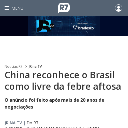
MENU
Noticias R7
JR na TV
China reconhece o Brasil
como livre da febre aftosa
O anúncio foi feito após mais de 20 anos de
negociações
JR NA TV
|
Do R7