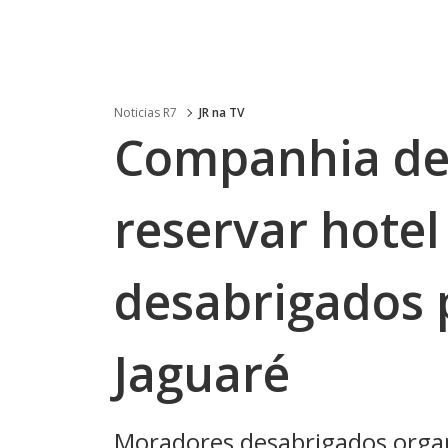
Noticias R7
JR na TV
Companhia de 
reservar hote
desabrigados 
Jaguaré
Moradores desabrigados organ