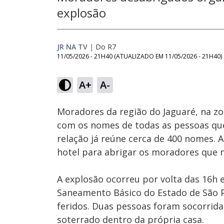
explosão
JR NA TV
|
Do R7
11/05/2026 - 21H40
(ATUALIZADO EM
11/05/2026 - 21H40
)
Loaded
:
75.27%
A+
A-
Ativar
Som
Moradores da região do Jaguaré, na zo
com os nomes de todas as pessoas que
relação já reúne cerca de 400 nomes. 
hotel para abrigar os moradores que 
A explosão ocorreu por volta das 16
Saneamento Básico do Estado de São P
feridos. Duas pessoas foram socorri
soterrado dentro da própria casa.