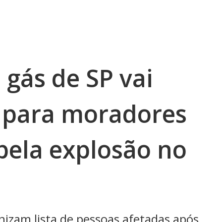
gás de SP vai
l para moradores
pela explosão no
izam lista de pessoas afetadas após