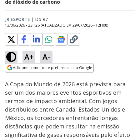
de dióxido de carbono
JR ESPORTE
|
Do R7
13/06/2026 - 23H26
(ATUALIZADO EM
29/07/2026 - 12H08
)
A+
A-
Loaded
:
48.94%
Adicione como fonte preferencial no Google
Subtitles
Ativar
Som
Opens in new window
A Copa do Mundo de 2026 está prevista para
ser um dos maiores eventos esportivos em
termos de impacto ambiental. Com jogos
distribuídos entre Canadá, Estados Unidos e
México, os torcedores enfrentarão longas
distâncias que podem resultar na emissão
significativa de gases responsáveis pelo efeito