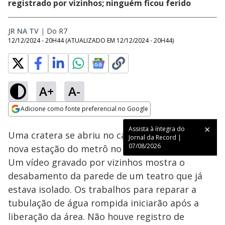
registrado por vizinhos; ninguém ficou ferido
JR NA TV
|
Do R7
12/12/2024 - 20H44
(ATUALIZADO EM
12/12/2024 - 20H44
)
A+
A-
Loaded
:
100.00%
Adicione como fonte preferencial no Google
Subtitles
Ativar
Som
Opens in new window
Assista à íntegra do
Uma cratera se abriu no canteiro de obras da
Jornal da Record |
07/08/2026
nova estação do metrô no centro de São Paulo.
Um vídeo gravado por vizinhos mostra o
desabamento da parede de um teatro que já
estava isolado. Os trabalhos para reparar a
tubulação de água rompida iniciarão após a
liberação da área. Não houve registro de