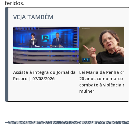
feridos.
VEJA TAMBÉM
Assista à íntegra do Jornal da
Lei Maria da Penha chega
Record | 07/08/2026
20 anos como marco no
combate à violência cont
mulher
CRATERA
OBRAS
METRÔ
SÃO PAULO
TATUZÃO
DESABAMENTO
TEATRO
JR NA TV