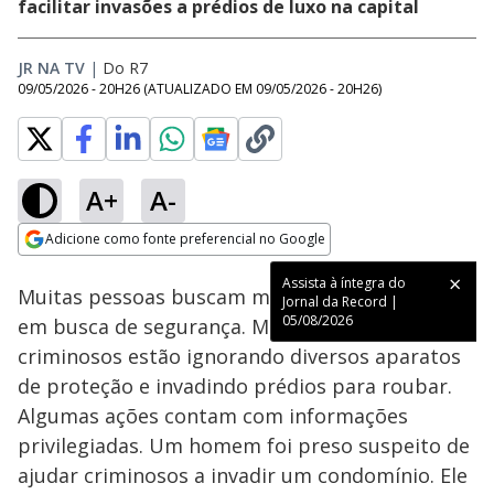
facilitar invasões a prédios de luxo na capital
JR NA TV
|
Do R7
09/05/2026 - 20H26
(ATUALIZADO EM
09/05/2026 - 20H26
)
A+
A-
Loaded
:
50.41%
Adicione como fonte preferencial no Google
Subtitles
Ativar
Som
Opens in new window
Assista à íntegra do
Muitas pessoas buscam morar em condomínios
Jornal da Record |
05/08/2026
em busca de segurança. Mas, em São Paulo,
criminosos estão ignorando diversos aparatos
de proteção e invadindo prédios para roubar.
Algumas ações contam com informações
privilegiadas. Um homem foi preso suspeito de
ajudar criminosos a invadir um condomínio. Ele