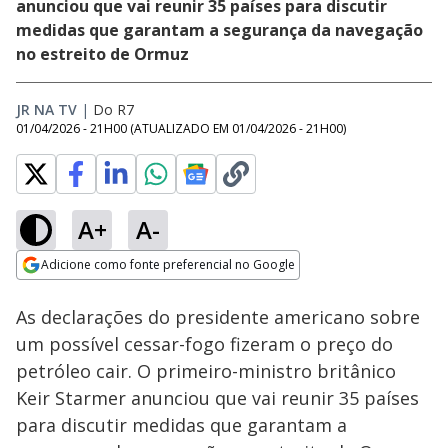
anunciou que vai reunir 35 países para discutir
medidas que garantam a segurança da navegação
no estreito de Ormuz
JR NA TV
|
Do R7
01/04/2026 - 21H00
(ATUALIZADO EM
01/04/2026 - 21H00
)
A+
A-
Loaded
:
88.95%
Adicione como fonte preferencial no Google
Ativar
Som
Opens in new window
As declarações do presidente americano sobre
um possível cessar-fogo fizeram o preço do
petróleo cair. O primeiro-ministro britânico
Keir Starmer anunciou que vai reunir 35 países
para discutir medidas que garantam a