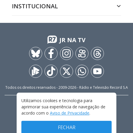
INSTITUCIONAL
JR NA TV
Todos os direitos reservados - 2009-
2026
- Rádio e Televisão Record S.A
Utilizamos cookies e tecnologia para
CARREIRA
FALE CONOSCO
PRIVACIDADE
aprimorar sua experiência de navegação de
TERMOS E CONDIÇÕES DE USO
acordo com o
Aviso de Privacidade
.
FECHAR