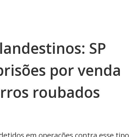
andestinos: SP
prisões por venda
arros roubados
detidos em operações contra esse tipo