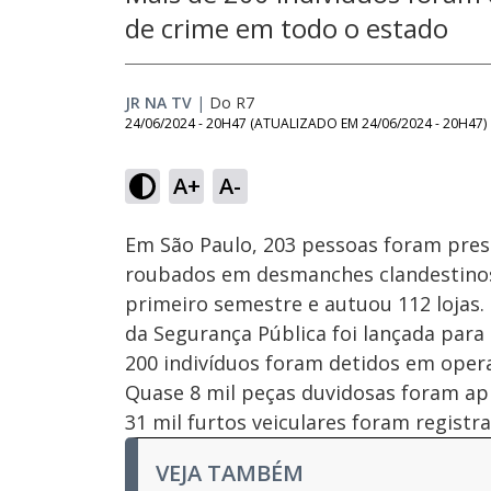
de crime em todo o estado
JR NA TV
|
Do R7
24/06/2024 - 20H47
(ATUALIZADO EM
24/06/2024 - 20H47
)
Loaded
:
49.60%
A+
A-
Ativar
Som
Em São Paulo, 203 pessoas foram pres
roubados em desmanches clandestinos. 
primeiro semestre e autuou 112 lojas
da Segurança Pública foi lançada para
200 indivíduos foram detidos em opera
Quase 8 mil peças duvidosas foram apr
31 mil furtos veiculares foram registra
VEJA TAMBÉM