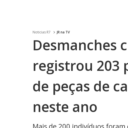
Noticias R7
JR na TV
Desmanches cl
registrou 203 
de peças de c
neste ano
Mais de 200 indivíduos foram 