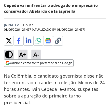
Cepeda vai enfrentar o advogado e empresário
conservador Abelardo de la Espriella
JR NA TV
|
Do R7
01/06/2026 - 21H57
(ATUALIZADO EM
01/06/2026 - 21H57
)
A+
A-
Loaded
:
100.00%
Adicione como fonte preferencial no Google
Ativar
Som
Opens in new window
Na Colômbia, o candidato governista disse não
ter encontrado fraudes na eleição. Menos de 24
horas antes, Iván Cepeda levantou suspeitas
sobre a apuração do primeiro turno
presidencial.