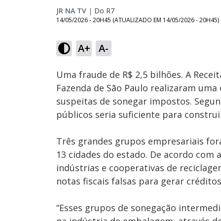
JR NA TV
|
Do R7
14/05/2026 - 20H45
(ATUALIZADO EM
14/05/2026 - 20H45
)
A+
A-
Ativar
Som
Uma fraude de R$ 2,5 bilhões. A Receita
Fazenda de São Paulo realizaram uma 
suspeitas de sonegar impostos. Segund
públicos seria suficiente para constru
Três grandes grupos empresariais fora
13 cidades do estado. De acordo com a
indústrias e cooperativas de recicla
notas fiscais falsas para gerar crédito
“Esses grupos de sonegação intermed