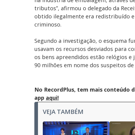
na indústria de embalagem, através d
tributos”, afirmou o delegado da Recei
obtido ilegalmente era redistribuído 
criminoso.
Segundo a investigação, o esquema fun
usavam os recursos desviados para com
os bens apreendidos estão relógios e 
90 milhões em nome dos suspeitos de p
No RecordPlus, tem mais conteúdo da
app
aqui!
VEJA TAMBÉM