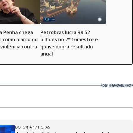
da Penha chega
Petrobras lucra R$ 52
s como marco no
bilhões no 2º trimestre e
violência contra
quase dobra resultado
anual
SONEGAÇÃO FISCAL
DO R7
/
HÁ 17 HORAS