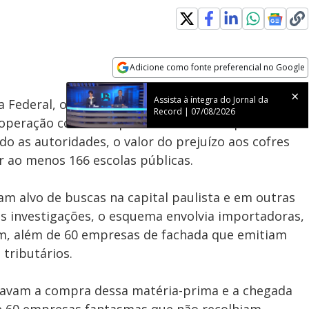
Loaded
:
100.00%
Adicione como fonte preferencial no Google
Subtitles
Velocidade
Opens in new window
Assista à íntegra do Jornal da
 Federal, o Ministério Público e a Secretaria da
Record | 07/08/2026
operação contra empresas do setor de plástico
o as autoridades, o valor do prejuízo aos cofres
ir ao menos 166 escolas públicas.
m alvo de buscas na capital paulista e em outras
s investigações, o esquema envolvia importadoras,
gem, além de 60 empresas de fachada que emitiam
s tributários.
iavam a compra dessa matéria-prima e a chegada