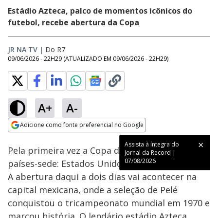
Estádio Azteca, palco de momentos icônicos do
futebol, recebe abertura da Copa
JR NA TV
|
Do R7
09/06/2026 - 22H29
(ATUALIZADO EM
09/06/2026 - 22H29
)
A+
A-
Loaded
:
52.82%
Adicione como fonte preferencial no Google
Subtitles
Ativar
Som
Opens in new window
Assista à íntegra do
Pela primeira vez a Copa do Mundo terá três
Jornal da Record |
07/08/2026
países-sede: Estados Unidos, Canadá e México.
A abertura daqui a dois dias vai acontecer na
capital mexicana, onde a seleção de Pelé
conquistou o tricampeonato mundial em 1970 e
marcou história. O lendário estádio Azteca,