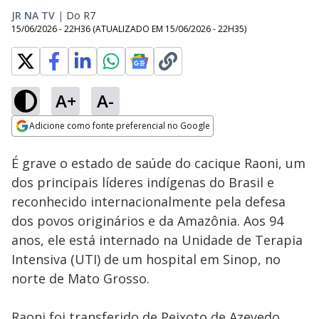
JR NA TV
|
Do R7
15/06/2026 - 22H36
(ATUALIZADO EM
15/06/2026 - 22H35
)
A+
A-
Loaded
:
100.00%
Adicione como fonte preferencial no Google
Subtitles
Ativar
Som
Opens in new window
É grave o estado de saúde do cacique Raoni, um
dos principais líderes indígenas do Brasil e
reconhecido internacionalmente pela defesa
dos povos originários e da Amazônia. Aos 94
anos, ele está internado na Unidade de Terapia
Intensiva (UTI) de um hospital em Sinop, no
norte de Mato Grosso.
Raoni foi transferido de Peixoto de Azevedo,