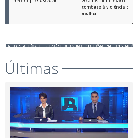
Record | 07/08/2026
20 anos como marco no
combate à violência cont
mulher
BAHIA (ESTADO)
MATO GROSSO
RIO DE JANEIRO (ESTADO)
SÃO PAULO (ESTADO)
Últimas